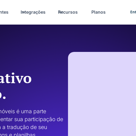
ntes
Integrações
Recursos
Planos
Ent
ativo
.
móveis é uma parte 
entar sua participação de 
a a tradução de seu 
gs e planilhas. 