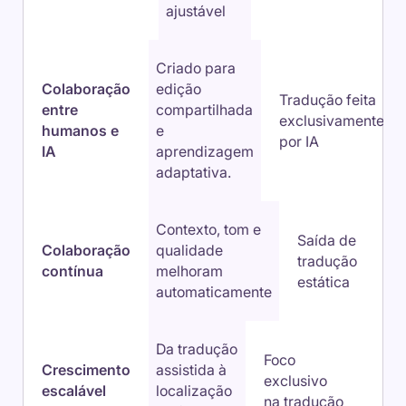
ajustável
Criado para
Colaboração
edição
Tradução feita
entre
compartilhada
exclusivamente
humanos e
e
por IA
IA
aprendizagem
adaptativa.
Contexto, tom e
Saída de
Colaboração
qualidade
tradução
contínua
melhoram
estática
automaticamente
Da tradução
Foco
Crescimento
assistida à
exclusivo
escalável
localização
na tradução