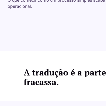
O que começa como um processo simples acaba
operacional.
A tradução é a parte
fracassa.