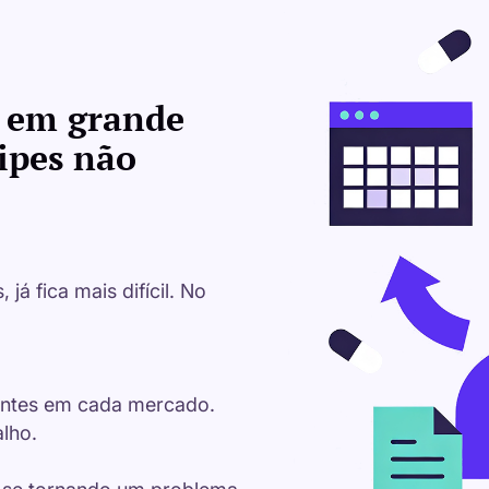
a em grande
uipes não
á fica mais difícil. No
entes em cada mercado.
lho.