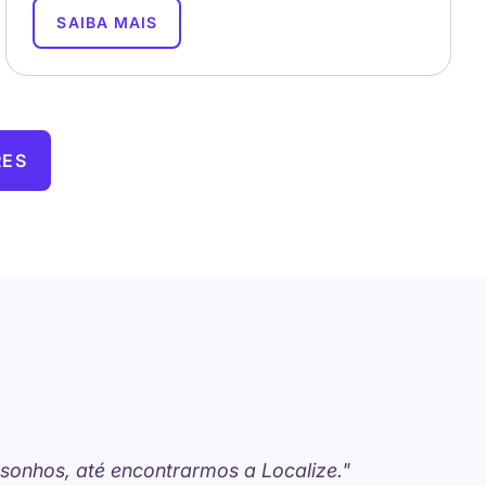
SAIBA MAIS
RES
"A do
onhos, até encontrarmos a Localize."