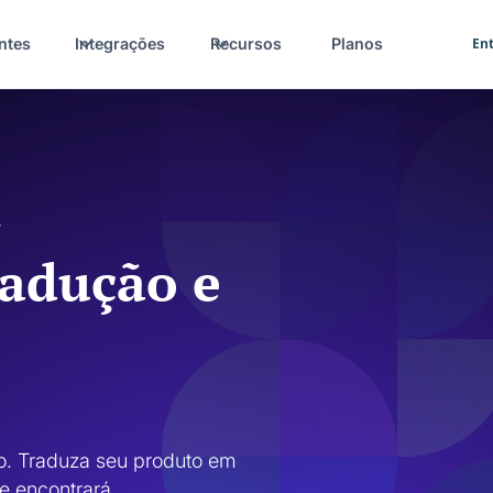
ntes
Integrações
Recursos
Planos
Ent
.
radução e
. Traduza seu produto em 
e encontrará 