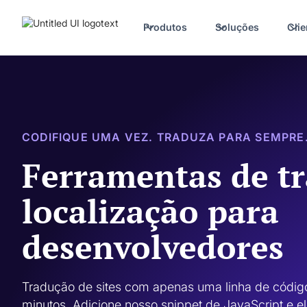
Produtos
Soluções
Clie
CODIFIQUE UMA VEZ. TRADUZA PARA SEMPRE
Ferramentas de t
localização para
desenvolvedores
Tradução de sites com apenas uma linha de código
minutos. Adicione nosso snippet de JavaScript e el