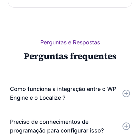
Perguntas e Respostas
Perguntas frequentes
Como funciona a integração entre o WP
Engine e o Localize ?
O Localize integra-se diretamente com a sua loja
Preciso de conhecimentos de
WP Engine, detectando automaticamente novos
programação para configurar isso?
conteúdos para tradução. Uma vez traduzido, o seu