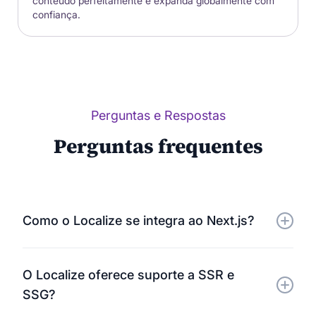
conteúdo perfeitamente e expanda globalmente com
confiança.
Perguntas e Respostas
Perguntas frequentes
Como o Localize se integra ao Next.js?
O Localize se conecta ao seu aplicativo Next.js por
O Localize oferece suporte a SSR e
meio de um pequeno trecho de JavaScript. Ele
SSG?
detecta automaticamente todo o texto visível em