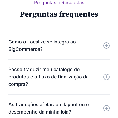
Perguntas e Respostas
Perguntas frequentes
Como o Localize se integra ao
BigCommerce?
O Localize se conecta diretamente à sua loja virtual
Posso traduzir meu catálogo de
BigCommerce por meio de um pequeno trecho de
produtos e o fluxo de finalização da
JavaScript. Ele detecta e traduz automaticamente
compra?
todo o conteúdo visível — sem necessidade de
modificar o tema.
Sim. O Localize traduz toda a sua loja, incluindo
As traduções afetarão o layout ou o
títulos de produtos, descrições, menus, etapas de
desempenho da minha loja?
finalização da compra e comunicações com o