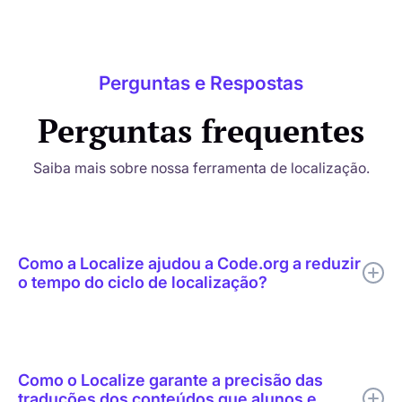
Perguntas e Respostas
Perguntas frequentes
Saiba mais sobre nossa ferramenta de localização.
Como a Localize ajudou a Code.org a reduzir
o tempo do ciclo de localização?
A Localize ajudou a Code.org a combinar tradução por IA,
revisão humana direcionada, edição contextual, suporte a
glossários e publicação em tempo real em um único fluxo de
Como o Localize garante a precisão das
trabalho de localização.
traduções dos conteúdos que alunos e