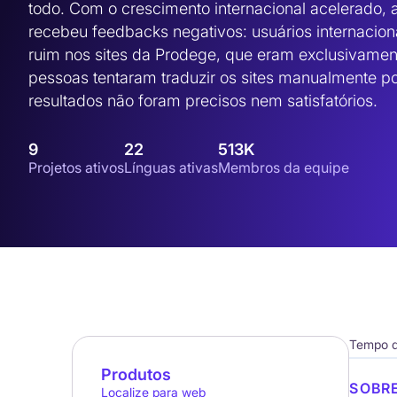
todo. Com o crescimento internacional acelerado, 
recebeu feedbacks negativos: usuários internacion
ruim nos sites da Prodege, que eram exclusivament
pessoas tentaram traduzir os sites manualmente por
resultados não foram precisos nem satisfatórios.
9
22
513K
Projetos ativos
Línguas ativas
Membros da equipe
Tempo de
Produtos
SOBR
Localize para web