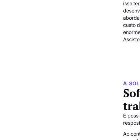
isso te
desenv
aborda
custo d
enorme
Assist
A SO
Sof
tr
É possí
respost
Ao cont