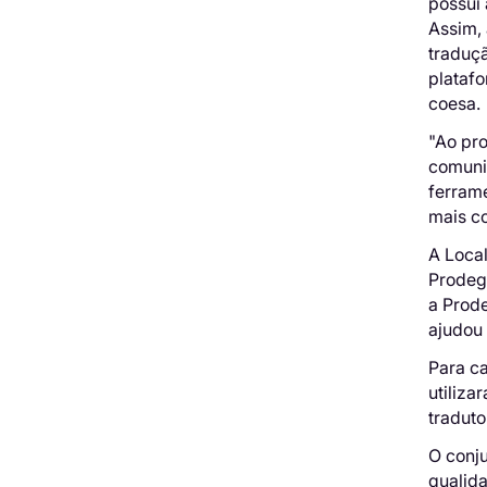
possui
Assim, 
traduçã
platafo
coesa.
"Ao pr
comuni
ferram
mais co
A Local
Prodege
a Prod
ajudou 
Para c
utiliz
traduto
O conju
qualida