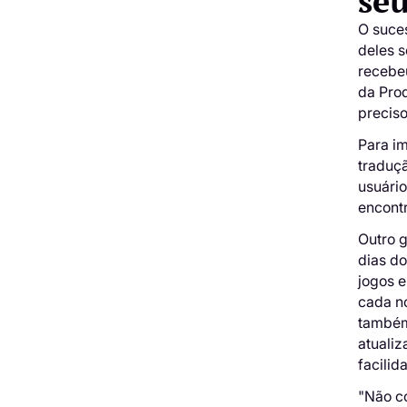
seu
O suces
deles 
recebeu
da Prod
precis
Para i
traduçã
usuário
encontr
Outro g
dias d
jogos 
cada n
também
atualiz
facilid
"Não c