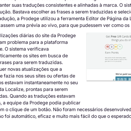
nter suas traduções consistentes e alinhadas à marca. O si
ução. Bastava escolher as frases a serem traduzidas e seleci
adução, a Prodege utilizou a ferramenta Editor de Página da L
zassem uma prévia ao vivo, para que pudessem ver como os s
lizações diárias do site da Prodege
ram problema para a plataforma
e. O sistema verificava
ticamente os sites em busca de
frases para serem traduzidas.
uer novas atualizações que a
 fazia nos seus sites ou ofertas de
os estavam instantaneamente no seu
da Localize, prontas para serem
idas. Quando as traduções estavam
s, a equipe da Prodege podia publicar
om o clique de um botão. Não foram necessários desenvolved
o foi automático, eficaz e muito mais fácil do que o esperado