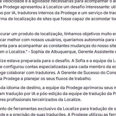
 a velocidade e a agilidade necessárias para acompanhar o
a Prodege apresentou à Localize um desafio interessante: uti
o por IA, tradutores internos da Prodege e um serviço de tr
rma de localização de sites que fosse capaz de acomodar to
ocurar um produto de localização, tínhamos objetivos muito 
car melhor com nossos usuários, queríamos autonomia para u
enta para acompanhar as constantes mudanças do nosso site
m o Localize."
-
Sophia de Albuquerque, Gerente Assistente
ize estava preparada para o desafio. A Sofia e a equipe da 
 configurou contas especializadas para cada membro da equi
ege colaborar com tradutores. A Gerente de Sucesso do Con
a Prodege a planejar os seus fluxos de trabalho.
ada idioma de destino, a equipe da Prodege aprimorou seus 
aram tradução por IA e pós-edição da equipe de tradução da 
res profissionais terceirizados da Localize.
nto de ferramentas exclusivo da Localize para tradução de 
de e a precisão de suas traduções. A Prodege utilizou as fer