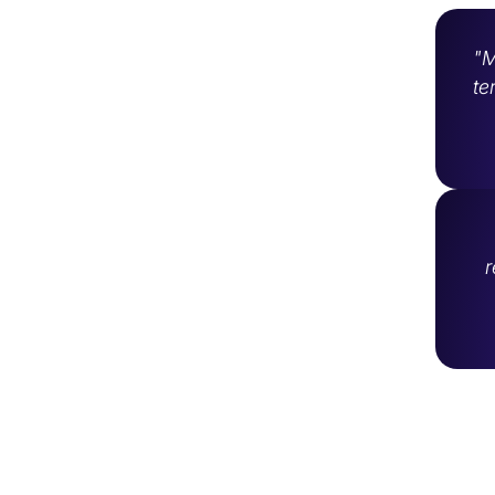
"M
te
r