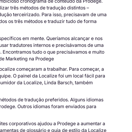
 ambicioso cronograma de conteúdo da Prodege.
lizar três métodos de tradução distintos –
adução terceirizado. Para isso, precisavam de uma
dos os três métodos e traduzir tudo de forma
específicos em mente. Queríamos alcançar e nos
sar tradutores internos e precisávamos de uma
. Encontramos tudo o que precisávamos e muito
 de Marketing na Prodege
Localize começaram a trabalhar. Para começar, a
pe. O painel da Localize foi um local fácil para
sumidor da Localize, Linda Barsch, também
métodos de tradução preferidos. Alguns idiomas
Prodege. Outros idiomas foram enviados para
sites corporativos ajudou a Prodege a aumentar a
ramentas de glossário e guia de estilo da Localize