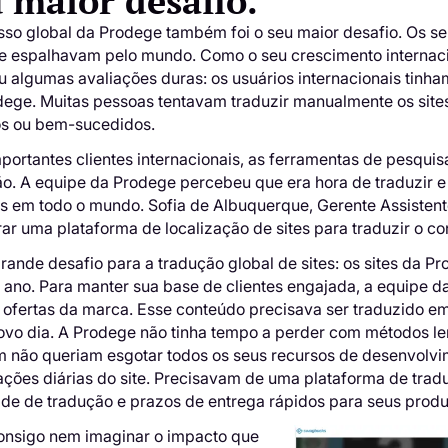
 maior desafio.
so global da Prodege também foi o seu maior desafio. Os seus
se espalhavam pelo mundo. Como o seu crescimento internaci
 algumas avaliações duras: os usuários internacionais tinha
ege. Muitas pessoas tentavam traduzir manualmente os sites
os ou bem-sucedidos.
mportantes clientes internacionais, as ferramentas de pesqu
o. A equipe da Prodege percebeu que era hora de traduzir e l
s em todo o mundo. Sofia de Albuquerque, Gerente Assistent
ar uma plataforma de localização de sites para traduzir o co
rande desafio para a tradução global de sites: os sites da 
o ano. Para manter sua base de clientes engajada, a equipe 
e ofertas da marca. Esse conteúdo precisava ser traduzido e
ovo dia. A Prodege não tinha tempo a perder com métodos le
 não queriam esgotar todos os seus recursos de desenvolvi
ações diárias do site. Precisavam de uma plataforma de tra
ade de tradução e prazos de entrega rápidos para seus prod
onsigo nem imaginar o impacto que