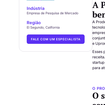
A 
Indústria
be
Empresa de Pesquisa de Mercado
A Prod
Região
tecnolo
El Segundo, California
empres
conjun
FALE COM UM ESPECIALISTA
e Upro
Esses 
receit
startu
para at
O PR
O 