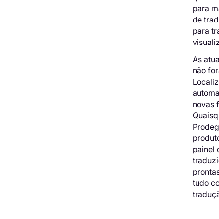
para ma
de trad
para tr
visuali
As atua
não fo
Localiz
automa
novas 
Quaisq
Prodege
produt
painel 
traduz
pronta
tudo c
traduçã