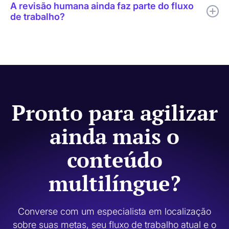
A revisão humana ainda faz parte do fluxo
conteúdo original muda.
de trabalho?
Sim. O Code.org usa tradução por IA para agilizar o processo e
revisão humana nos casos em que a qualidade, a terminologia,
o tom e a relevância cultural são mais importantes.
Pronto para agilizar
ainda mais o
conteúdo
multilíngue?
Converse com um especialista em localização
sobre suas metas, seu fluxo de trabalho atual e o