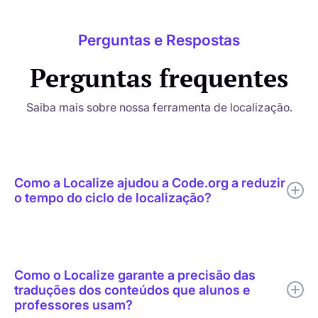
Perguntas e Respostas
Perguntas frequentes
Saiba mais sobre nossa ferramenta de localização.
Como a Localize ajudou a Code.org a reduzir
o tempo do ciclo de localização?
A Localize ajudou a Code.org a combinar tradução por IA,
revisão humana direcionada, edição contextual, suporte a
glossários e publicação em tempo real em um único fluxo de
Como o Localize garante a precisão das
trabalho de localização.
traduções dos conteúdos que alunos e
professores usam?