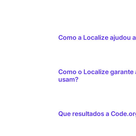
Como a Localize ajudou a 
A Localize ajudou a Code.org a com
publicação em tempo real em um ún
Como o Localize garante 
usam?
Cada tradução pode passar por um
real, então conseguem identifica
com tom inadequado. Um glossário
Que resultados a Code.or
que o Code.org oferece suporte.
A Code.org reduziu o tempo dos ci