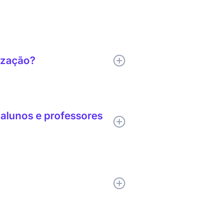
lização?
ontextual, suporte a glossários e
alunos e professores
 o texto no contexto da página
mesma facilidade que uma frase
sistentes em todos os 29 idiomas
licação e melhorou a consistência