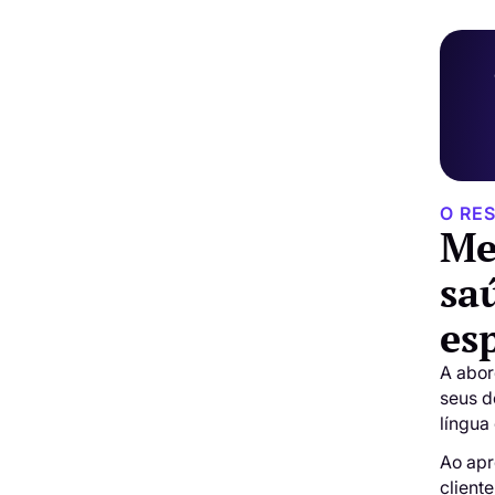
O RE
Me
sa
es
A abor
seus d
língua
Ao apr
client