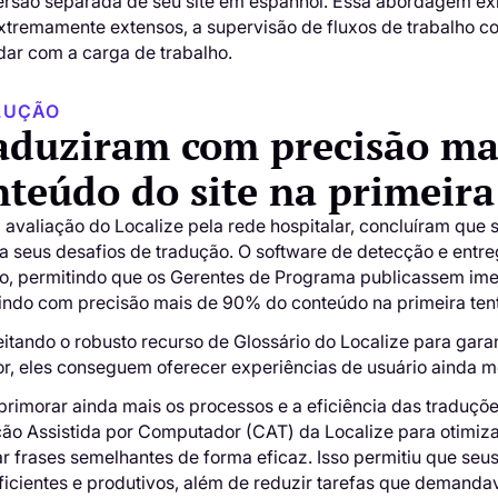
rsão separada de seu site em espanhol. Essa abordagem exi
extremamente extensos, a supervisão de fluxos de trabalho c
idar com a carga de trabalho.
LUÇÃO
aduziram com precisão ma
nteúdo do site na primeira
 avaliação do Localize pela rede hospitalar, concluíram que s
ia seus desafios de tradução. O software de detecção e entr
ivo, permitindo que os Gerentes de Programa publicassem ime
indo com precisão mais de 90% do conteúdo na primeira tent
itando o robusto recurso de Glossário do Localize para garan
or, eles conseguem oferecer experiências de usuário ainda me
primorar ainda mais os processos e a eficiência das traduçõe
ão Assistida por Computador (CAT) da Localize para otimiza
r frases semelhantes de forma eficaz. Isso permitiu que seu
ficientes e produtivos, além de reduzir tarefas que demand