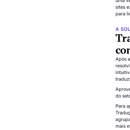
uma ve
sites 
para l
A SO
Tr
co
Após a
resolv
intuit
traduz
Aprove
do set
Para a
Traduç
agrupa
mais e