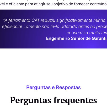
vel e eficiente para atingir seu objetivo de fornecer conteúd
"A ferramenta CAT reduziu significativamente minha
eficiência! Lamento não tê-la adotado antes no proc
economiza muito te
Engenheiro Sênior de Garanti
Perguntas e Respostas
Perguntas frequentes