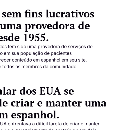
sem fins lucrativos
 uma provedora de
esde 1955.
dos tem sido uma provedora de serviços de
vo em sua população de pacientes
erecer conteúdo em espanhol em seu site,
de todos os membros da comunidade.
lar dos EUA se
 de criar e manter uma
em espanhol.
A enfrentava a difícil tarefa de criar e manter