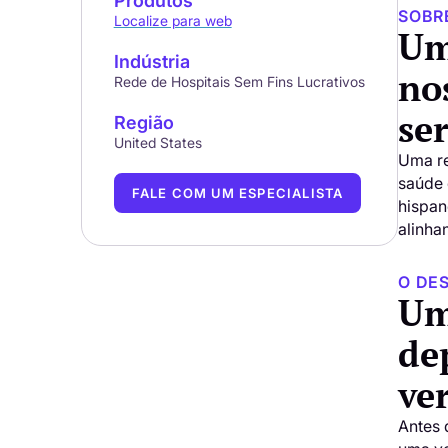
Produtos
SOBR
Localize para web
Um
Indústria
no
Rede de Hospitais Sem Fins Lucrativos
se
Região
United States
Uma re
saúde 
FALE COM UM ESPECIALISTA
hispan
alinha
O DE
Um
de
ve
Antes 