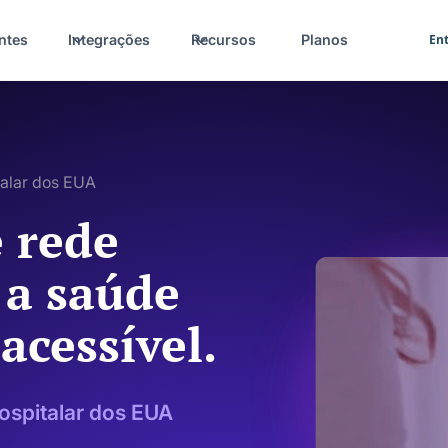
ntes
Integrações
Recursos
Planos
Ent
talar dos EUA
 rede
 a saúde
acessível.
ospitalar dos EUA