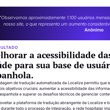
"Observamos aproximadamente 1.100 usuários mensai
nosso site, o que representa um aumento consideráv
Anônimo
SULTADO
lhorar a acessibilidade da
úde para sua base de usuár
panhola.
dagem de tradução automatizada da Localize permitiu que es
ois objetivos cruciais: aumentar a acessibilidade das inform
 espanhola e superar os desafios técnicos de gerenciar cont
oveitar a plataforma de tradução abrangente da Localize e b
e durante todo o processo de integração, a rede hospitalar