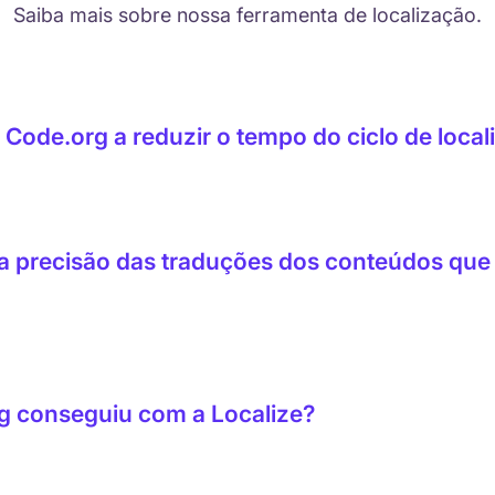
Saiba mais sobre nossa ferramenta de localização.
Code.org a reduzir o tempo do ciclo de loca
binar tradução por IA, revisão humana direcionada, edição c
ico fluxo de trabalho de localização.
a precisão das traduções dos conteúdos que 
a revisão humana antes de ser publicada. Os revisores veem
r um termo de programação traduzido incorretamente com a 
 compartilhado mantém palavras como “loop” e “função” con
g conseguiu com a Localize?
clos de localização em mais de 50%, eliminou atrasos na pub