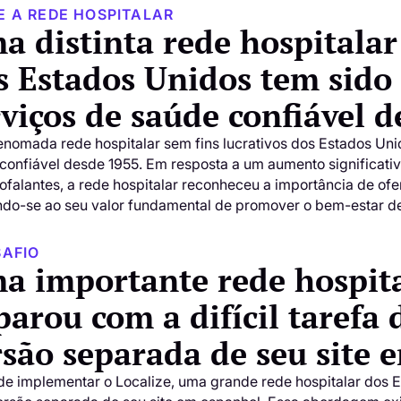
E A REDE HOSPITALAR
a distinta rede hospitalar 
s Estados Unidos tem sido
rviços de saúde confiável d
nomada rede hospitalar sem fins lucrativos dos Estados Uni
confiável desde 1955. Em resposta a um aumento significati
ofalantes, a rede hospitalar reconheceu a importância de of
ndo-se ao seu valor fundamental de promover o bem-estar 
SAFIO
a importante rede hospita
parou com a difícil tarefa
rsão separada de seu site 
de implementar o Localize, uma grande rede hospitalar dos EU