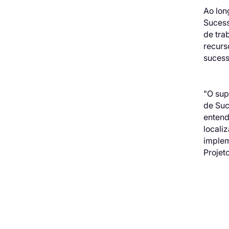
Ao lon
Sucess
de tra
recurs
sucess
"O sup
de Suc
entend
locali
implem
Projet